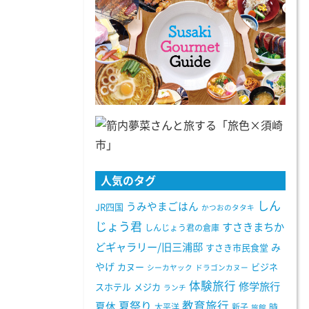
人気のタグ
しん
うみやまごはん
JR四国
かつおのタタキ
じょう君
すさきまちか
しんじょう君の倉庫
どギャラリー/旧三浦邸
み
すさき市民食堂
やげ
カヌー
ビジネ
シーカヤック
ドラゴンカヌー
体験旅行
修学旅行
スホテル
メジカ
ランチ
教育旅行
夏祭り
夏休
太平洋
新子
時
旅館