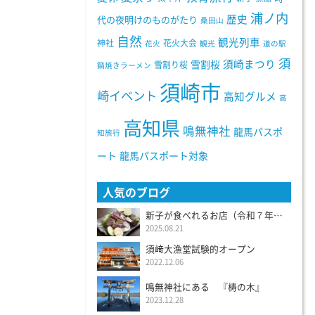
浦ノ内
歴史
代の夜明けのものがたり
桑田山
自然
観光列車
神社
花火大会
花火
観光
道の駅
須
須崎まつり
雪割桜
雪割り桜
鍋焼きラーメン
須崎市
崎イベント
高知グルメ
高
高知県
鳴無神社
龍馬パスポ
知旅行
ート
龍馬パスポート対象
人気のブログ
新子が食べれるお店（令和７年度）
2025.08.21
須﨑大漁堂試験的オープン
2022.12.06
鳴無神社にある 『梼の木』
2023.12.28