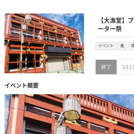
【大漁堂】プ
ーター祭
イベント
食
終了
20
イベント概要