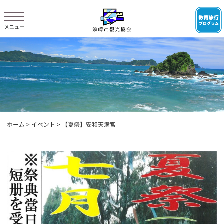
ホーム
>
イベント
>
【夏祭】安和天満宮