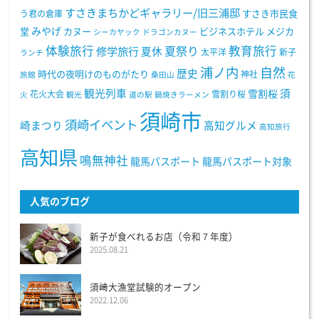
すさきまちかどギャラリー/旧三浦邸
う君の倉庫
すさき市民食
みやげ
堂
カヌー
ビジネスホテル
メジカ
シーカヤック
ドラゴンカヌー
体験旅行
教育旅行
夏祭り
修学旅行
夏休
太平洋
新子
ランチ
浦ノ内
自然
歴史
時代の夜明けのものがたり
神社
旅館
桑田山
花
観光列車
須
雪割桜
花火大会
雪割り桜
火
観光
道の駅
鍋焼きラーメン
須崎市
須崎イベント
崎まつり
高知グルメ
高知旅行
高知県
鳴無神社
龍馬パスポート
龍馬パスポート対象
人気のブログ
新子が食べれるお店（令和７年度）
2025.08.21
須﨑大漁堂試験的オープン
2022.12.06