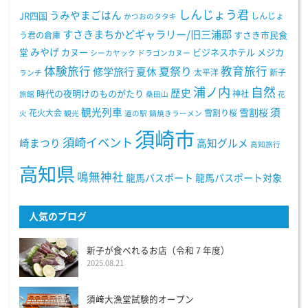
しんじょう君
うみやまごはん
JR四国
しんじょ
かつおのタタキ
すさきまちかどギャラリー/旧三浦邸
う君の倉庫
すさき市民食
みやげ
堂
カヌー
ビジネスホテル
メジカ
シーカヤック
ドラゴンカヌー
体験旅行
教育旅行
夏祭り
修学旅行
夏休
太平洋
新子
ランチ
浦ノ内
自然
歴史
時代の夜明けのものがたり
神社
旅館
桑田山
花
観光列車
須
雪割桜
花火大会
雪割り桜
火
観光
道の駅
鍋焼きラーメン
須崎市
須崎イベント
崎まつり
高知グルメ
高知旅行
高知県
鳴無神社
龍馬パスポート
龍馬パスポート対象
人気のブログ
新子が食べれるお店（令和７年度）
2025.08.21
須﨑大漁堂試験的オープン