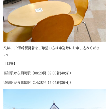
又は、JR須崎駅発着をご希望の方は申込時にお申し込みくださ
い。
【目安】
高知駅から須崎駅（
08:20
発
09:00
着
(40分)）
須崎駅から高知駅（
14:28
発
15:04
着
(36分)）