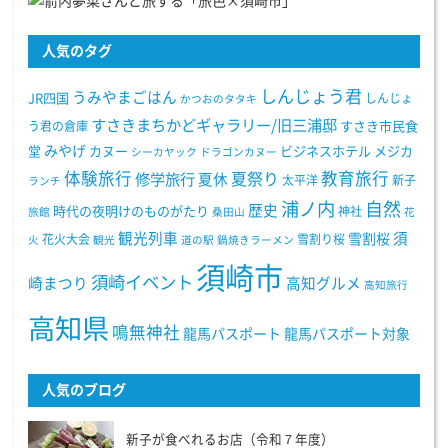
人気のタグ
しんじょう君
うみやまごはん
JR四国
しんじょ
かつおのタタキ
すさきまちかどギャラリー/旧三浦邸
う君の倉庫
すさき市民食
みやげ
堂
カヌー
ビジネスホテル
メジカ
シーカヤック
ドラゴンカヌー
体験旅行
教育旅行
夏祭り
修学旅行
夏休
太平洋
新子
ランチ
浦ノ内
自然
歴史
時代の夜明けのものがたり
神社
旅館
桑田山
花
観光列車
須
雪割桜
花火大会
雪割り桜
火
観光
道の駅
鍋焼きラーメン
須崎市
須崎イベント
崎まつり
高知グルメ
高知旅行
高知県
鳴無神社
龍馬パスポート
龍馬パスポート対象
人気のブログ
新子が食べれるお店（令和７年度）