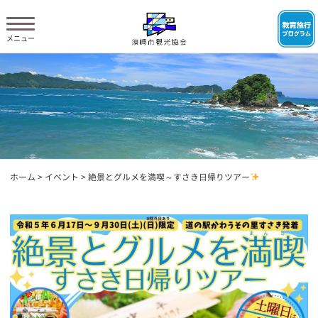
ホーム
>
イベント
>
絶景とグルメを満喫～すさき日帰りツアー