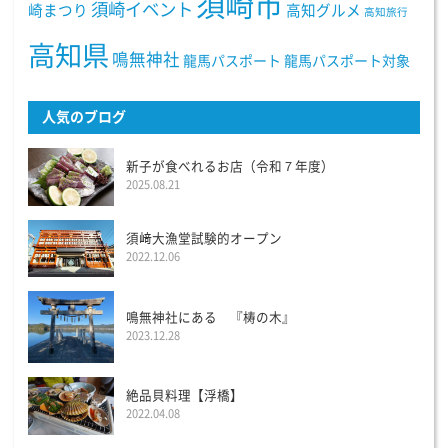
須崎市
須崎イベント
崎まつり
高知グルメ
高知旅行
高知県
鳴無神社
龍馬パスポート
龍馬パスポート対象
人気のブログ
新子が食べれるお店（令和７年度）
2025.08.21
須﨑大漁堂試験的オープン
2022.12.06
鳴無神社にある 『梼の木』
2023.12.28
絶品貝料理【浮橋】
2022.04.08