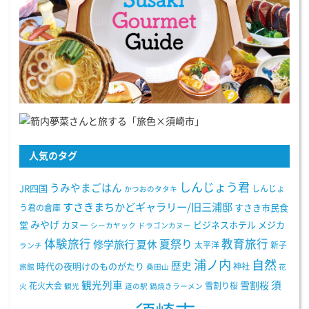
人気のタグ
しんじょう君
うみやまごはん
JR四国
しんじょ
かつおのタタキ
すさきまちかどギャラリー/旧三浦邸
う君の倉庫
すさき市民食
みやげ
堂
カヌー
ビジネスホテル
メジカ
シーカヤック
ドラゴンカヌー
体験旅行
教育旅行
夏祭り
修学旅行
夏休
太平洋
新子
ランチ
浦ノ内
自然
歴史
時代の夜明けのものがたり
神社
旅館
桑田山
花
観光列車
須
雪割桜
花火大会
雪割り桜
火
観光
道の駅
鍋焼きラーメン