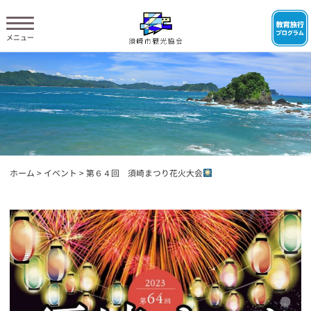
ホーム
>
イベント
>
第６４回 須崎まつり花火大会