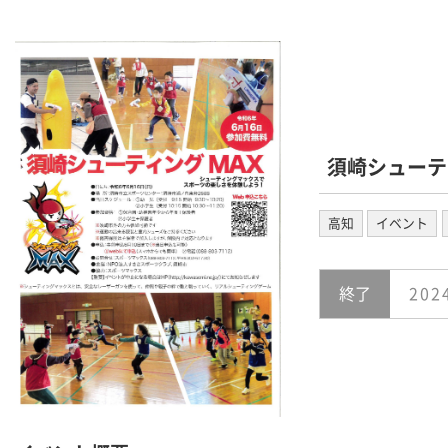
須崎シュー
高知
イベント
終了
202