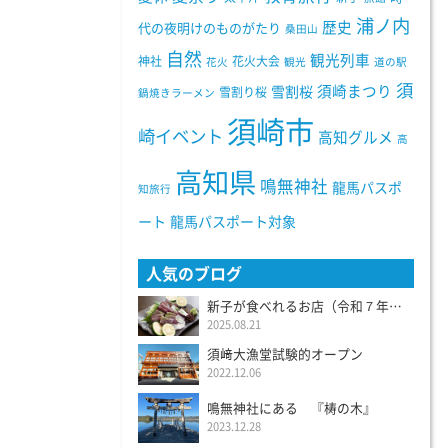
浦ノ内
歴史
代の夜明けのものがたり
桑田山
自然
観光列車
神社
花火大会
花火
観光
道の駅
須
須崎まつり
雪割桜
雪割り桜
鍋焼きラーメン
須崎市
崎イベント
高知グルメ
高
高知県
鳴無神社
龍馬パスポ
知旅行
ート
龍馬パスポート対象
人気のブログ
新子が食べれるお店（令和７年度）
2025.08.21
須﨑大漁堂試験的オープン
2022.12.06
鳴無神社にある 『梼の木』
2023.12.28