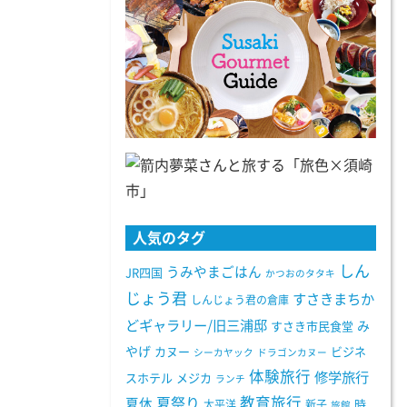
人気のタグ
しん
うみやまごはん
JR四国
かつおのタタキ
じょう君
すさきまちか
しんじょう君の倉庫
どギャラリー/旧三浦邸
み
すさき市民食堂
やげ
カヌー
ビジネ
シーカヤック
ドラゴンカヌー
体験旅行
修学旅行
スホテル
メジカ
ランチ
教育旅行
夏祭り
夏休
太平洋
新子
時
旅館