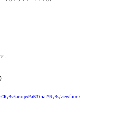
す。
）
aseCRyBv6aexqwPaB37natYNyBs/viewform?