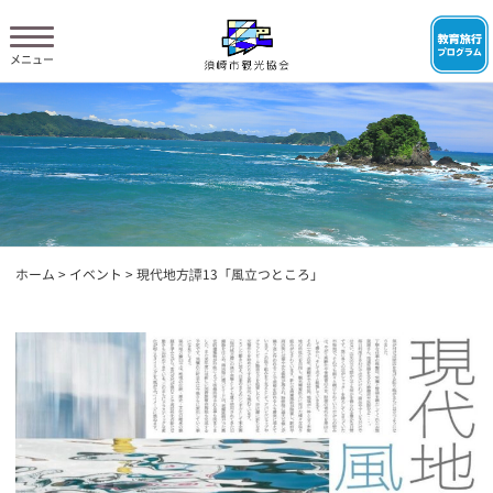
ホーム
>
イベント
>
現代地方譚13「風立つところ」