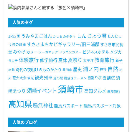
人気のタグ
しんじょう君
うみやまごはん
JR四国
しんじょ
かつおのタタキ
すさきまちかどギャラリー/旧三浦邸
う君の倉庫
すさき市民食
みやげ
堂
カヌー
ビジネスホテル
メジカ
シーカヤック
ドラゴンカヌー
体験旅行
教育旅行
夏祭り
修学旅行
夏休
太平洋
新子
ランチ
浦ノ内
自然
歴史
時代の夜明けのものがたり
神社
旅館
桑田山
花
観光列車
須
雪割桜
花火大会
雪割り桜
火
観光
道の駅
鍋焼きラーメン
須崎市
須崎イベント
崎まつり
高知グルメ
高知旅行
高知県
鳴無神社
龍馬パスポート
龍馬パスポート対象
人気のブログ