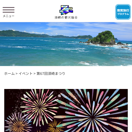
ホーム
>
イベント
>
第67回須崎まつり