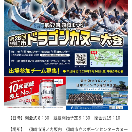
【日時】開会式 8：30 競技開始予定 9：30 閉会式15：10
【場所】 須崎市浦ノ内坂内 須崎市立スポーツセンターカヌー