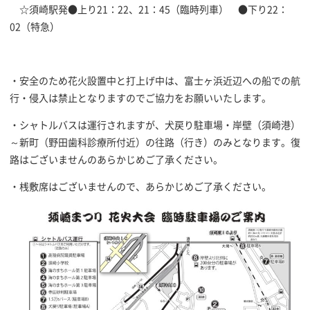
☆須崎駅発●上り21：22、21：45（臨時列車） ●下り22：
02（特急）
・安全のため花火設置中と打上げ中は、富士ヶ浜近辺への船での航
行・侵入は禁止となりますのでご協力をお願いいたします。
・シャトルバスは運行されますが、犬戻り駐車場・岸壁（須崎港）
～新町（野田歯科診療所付近）の往路（行き）のみとなります。復
路はございませんのあらかじめご了承ください。
・桟敷席はございませんので、あらかじめご了承ください。