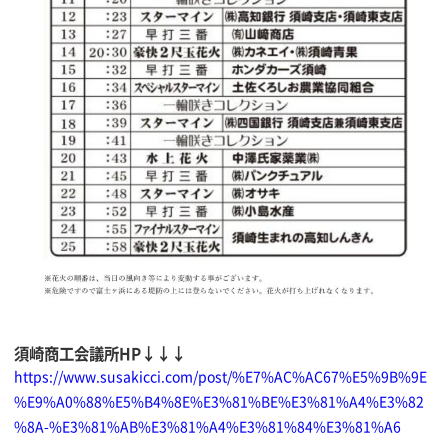
須崎商工会議所HP↓↓↓
https://www.susakicci.com/post/%E7%AC%AC67%E5%9B%9E
%E9%A0%88%E5%B4%8E%E3%81%BE%E3%81%A4%E3%82
%8A-%E3%81%AB%E3%81%A4%E3%81%84%E3%81%A6