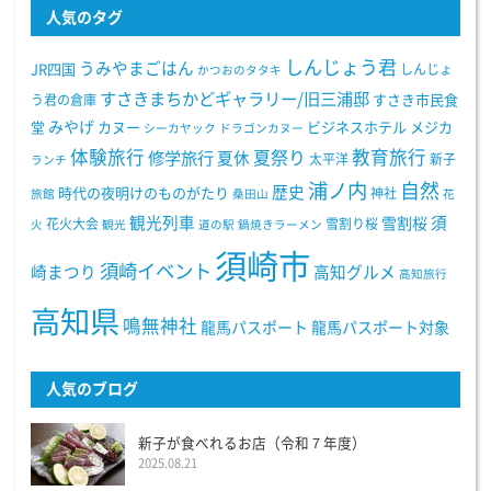
人気のタグ
しんじょう君
うみやまごはん
JR四国
しんじょ
かつおのタタキ
すさきまちかどギャラリー/旧三浦邸
う君の倉庫
すさき市民食
みやげ
堂
カヌー
ビジネスホテル
メジカ
シーカヤック
ドラゴンカヌー
体験旅行
教育旅行
夏祭り
修学旅行
夏休
太平洋
新子
ランチ
浦ノ内
自然
歴史
時代の夜明けのものがたり
神社
旅館
桑田山
花
観光列車
須
雪割桜
花火大会
雪割り桜
火
観光
道の駅
鍋焼きラーメン
須崎市
須崎イベント
崎まつり
高知グルメ
高知旅行
高知県
鳴無神社
龍馬パスポート
龍馬パスポート対象
人気のブログ
新子が食べれるお店（令和７年度）
2025.08.21