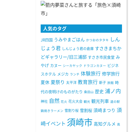
人気のタグ
しん
うみやまごはん
JR四国
かつおのタタキ
じょう君
すさきまちか
しんじょう君の倉庫
どギャラリー/旧三浦邸
み
すさき市民食堂
やげ
カヌー
ビジネ
シーカヤック
ドラゴンカヌー
体験旅行
修学旅行
スホテル
メジカ
ランチ
教育旅行
夏祭り
夏休
太平洋
新子
時
旅館
浦ノ内
歴史
代の夜明けのものがたり
桑田山
自然
観光列車
神社
花火大会
花火
観光
道の駅
須
須崎まつり
雪割桜
雪割り桜
鍋焼きラーメン
須崎市
崎イベント
高知グルメ
高