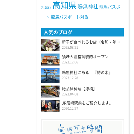
高知県
鳴無神社
龍馬パスポ
知旅行
ート
龍馬パスポート対象
人気のブログ
新子が食べれるお店（令和７年度）
2025.08.21
須﨑大漁堂試験的オープン
2022.12.06
鳴無神社にある 『梼の木』
2023.12.28
絶品貝料理【浮橋】
2022.04.08
JR須崎駅前をご紹介します。
2020.12.27