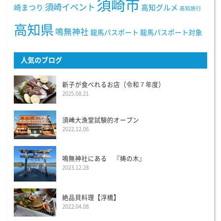
須崎市
須崎イベント
崎まつり
高知グルメ
高知旅行
高知県
鳴無神社
龍馬パスポート
龍馬パスポート対象
人気のブログ
新子が食べれるお店（令和７年度）
2025.08.21
須﨑大漁堂試験的オープン
2022.12.06
鳴無神社にある 『梼の木』
2023.12.28
絶品貝料理【浮橋】
2022.04.08