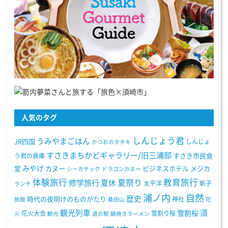
人気のタグ
しんじょう君
うみやまごはん
JR四国
しんじょ
かつおのタタキ
すさきまちかどギャラリー/旧三浦邸
う君の倉庫
すさき市民食
みやげ
堂
カヌー
ビジネスホテル
メジカ
シーカヤック
ドラゴンカヌー
体験旅行
教育旅行
夏祭り
修学旅行
夏休
太平洋
新子
ランチ
浦ノ内
自然
歴史
時代の夜明けのものがたり
神社
旅館
桑田山
花
観光列車
須
雪割桜
花火大会
雪割り桜
火
観光
道の駅
鍋焼きラーメン