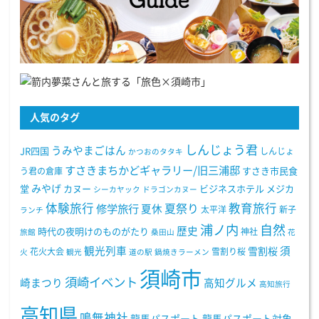
人気のタグ
しんじょう君
うみやまごはん
JR四国
しんじょ
かつおのタタキ
すさきまちかどギャラリー/旧三浦邸
う君の倉庫
すさき市民食
みやげ
堂
カヌー
ビジネスホテル
メジカ
シーカヤック
ドラゴンカヌー
体験旅行
教育旅行
夏祭り
修学旅行
夏休
太平洋
新子
ランチ
浦ノ内
自然
歴史
時代の夜明けのものがたり
神社
旅館
桑田山
花
観光列車
須
雪割桜
花火大会
雪割り桜
火
観光
道の駅
鍋焼きラーメン
須崎市
須崎イベント
崎まつり
高知グルメ
高知旅行
高知県
鳴無神社