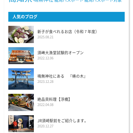
龍馬パスポート
龍馬パスポート対象
人気のブログ
新子が食べれるお店（令和７年度）
2025.08.21
須﨑大漁堂試験的オープン
2022.12.06
鳴無神社にある 『梼の木』
2023.12.28
絶品貝料理【浮橋】
2022.04.08
JR須崎駅前をご紹介します。
2020.12.27