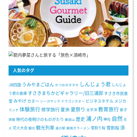
人気のタグ
しんじょう君
うみやまごはん
JR四国
しんじょ
かつおのタタキ
すさきまちかどギャラリー/旧三浦邸
う君の倉庫
すさき市民食
みやげ
堂
カヌー
ビジネスホテル
メジカ
シーカヤック
ドラゴンカヌー
体験旅行
教育旅行
夏祭り
修学旅行
夏休
太平洋
新子
ランチ
浦ノ内
自然
歴史
時代の夜明けのものがたり
神社
旅館
桑田山
花
観光列車
須
雪割桜
花火大会
雪割り桜
火
観光
道の駅
鍋焼きラーメン