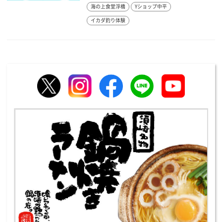
海の上食堂浮橋
Yショップ中平
イカダ釣り体験