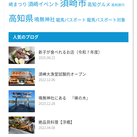
須崎市
須崎イベント
崎まつり
高知グルメ
高知旅行
高知県
鳴無神社
龍馬パスポート
龍馬パスポート対象
人気のブログ
新子が食べれるお店（令和７年度）
2025.08.21
須﨑大漁堂試験的オープン
2022.12.06
鳴無神社にある 『梼の木』
2023.12.28
絶品貝料理【浮橋】
2022.04.08