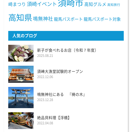
須崎市
須崎イベント
崎まつり
高知グルメ
高知旅行
高知県
鳴無神社
龍馬パスポート
龍馬パスポート対象
人気のブログ
新子が食べれるお店（令和７年度）
2025.08.21
須﨑大漁堂試験的オープン
2022.12.06
鳴無神社にある 『梼の木』
2023.12.28
絶品貝料理【浮橋】
2022.04.08