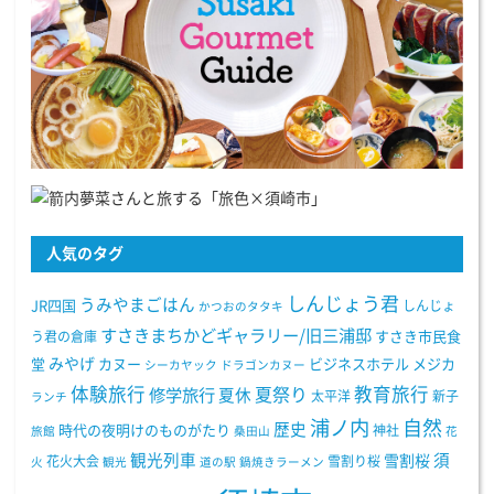
人気のタグ
しんじょう君
うみやまごはん
JR四国
しんじょ
かつおのタタキ
すさきまちかどギャラリー/旧三浦邸
う君の倉庫
すさき市民食
みやげ
堂
カヌー
ビジネスホテル
メジカ
シーカヤック
ドラゴンカヌー
体験旅行
教育旅行
夏祭り
修学旅行
夏休
太平洋
新子
ランチ
浦ノ内
自然
歴史
時代の夜明けのものがたり
神社
旅館
桑田山
花
観光列車
須
雪割桜
花火大会
雪割り桜
火
観光
道の駅
鍋焼きラーメン