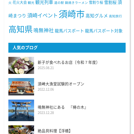
観光列車
須
雪割桜
花火大会
雪割り桜
火
観光
道の駅
鍋焼きラーメン
須崎市
須崎イベント
崎まつり
高知グルメ
高知旅行
高知県
鳴無神社
龍馬パスポート
龍馬パスポート対象
人気のブログ
新子が食べれるお店（令和７年度）
2025.08.21
須﨑大漁堂試験的オープン
2022.12.06
鳴無神社にある 『梼の木』
2023.12.28
絶品貝料理【浮橋】