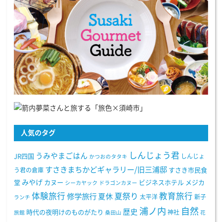
人気のタグ
しんじょう君
うみやまごはん
JR四国
しんじょ
かつおのタタキ
すさきまちかどギャラリー/旧三浦邸
う君の倉庫
すさき市民食
みやげ
堂
カヌー
ビジネスホテル
メジカ
シーカヤック
ドラゴンカヌー
体験旅行
教育旅行
夏祭り
修学旅行
夏休
太平洋
新子
ランチ
浦ノ内
自然
歴史
時代の夜明けのものがたり
神社
旅館
桑田山
花