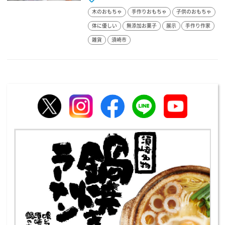
木のおもちゃ
手作りおもちゃ
子供のおもちゃ
体に優しい
無添加お菓子
展示
手作り作家
雑貨
須崎市