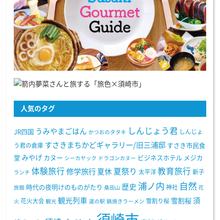
人気のタグ
しんじょう君
うみやまごはん
JR四国
しんじょ
かつおのタタキ
すさきまちかどギャラリー/旧三浦邸
う君の倉庫
すさき市民食
みやげ
堂
カヌー
ビジネスホテル
メジカ
シーカヤック
ドラゴンカヌー
体験旅行
教育旅行
夏祭り
修学旅行
夏休
太平洋
新子
ランチ
浦ノ内
自然
歴史
時代の夜明けのものがたり
神社
旅館
桑田山
花
観光列車
須
雪割桜
花火大会
雪割り桜
火
観光
道の駅
鍋焼きラーメン