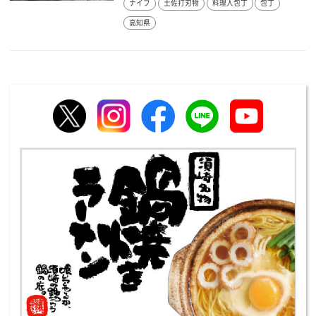
ナイフ
土佐打刃物
料理人包丁
包丁
高知県