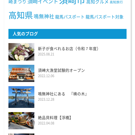
須崎市
須崎イベント
崎まつり
高知グルメ
高知旅行
高知県
鳴無神社
龍馬パスポート
龍馬パスポート対象
人気のブログ
新子が食べれるお店（令和７年度）
2025.08.21
須﨑大漁堂試験的オープン
2022.12.06
鳴無神社にある 『梼の木』
2023.12.28
絶品貝料理【浮橋】
2022.04.08