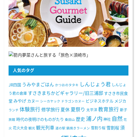
人気のタグ
しんじょう君
うみやまごはん
JR四国
しんじょ
かつおのタタキ
すさきまちかどギャラリー/旧三浦邸
う君の倉庫
すさき市民食
みやげ
堂
カヌー
ビジネスホテル
メジカ
シーカヤック
ドラゴンカヌー
体験旅行
教育旅行
夏祭り
修学旅行
夏休
太平洋
新子
ランチ
浦ノ内
自然
歴史
時代の夜明けのものがたり
神社
旅館
桑田山
花
観光列車
須
雪割桜
花火大会
雪割り桜
火
観光
道の駅
鍋焼きラーメン