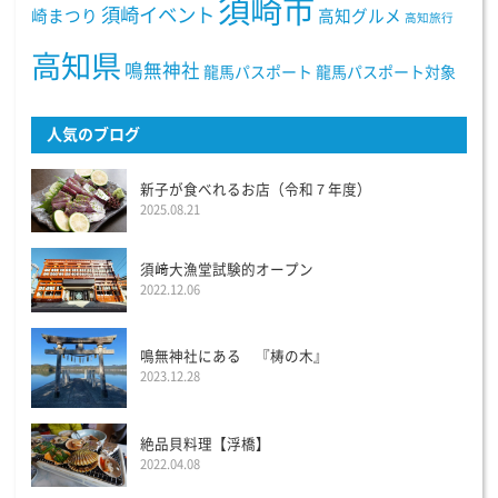
須崎市
須崎イベント
崎まつり
高知グルメ
高知旅行
高知県
鳴無神社
龍馬パスポート
龍馬パスポート対象
人気のブログ
新子が食べれるお店（令和７年度）
2025.08.21
須﨑大漁堂試験的オープン
2022.12.06
鳴無神社にある 『梼の木』
2023.12.28
絶品貝料理【浮橋】
2022.04.08