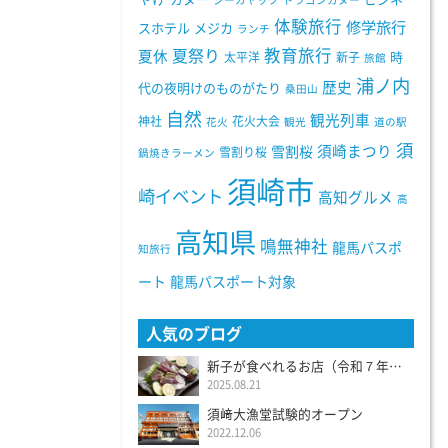
シーカヤック
ドラゴンカヌー
体験旅行
修学旅行
スホテル
メジカ
ランチ
教育旅行
夏祭り
夏休
太平洋
新子
時
旅館
浦ノ内
歴史
代の夜明けのものがたり
桑田山
自然
観光列車
神社
花火大会
花火
観光
道の駅
須
須崎まつり
雪割桜
雪割り桜
鍋焼きラーメン
須崎市
崎イベント
高知グルメ
高
高知県
鳴無神社
龍馬パスポ
知旅行
ート
龍馬パスポート対象
人気のブログ
新子が食べれるお店（令和７年度）
2025.08.21
須﨑大漁堂試験的オープン
2022.12.06