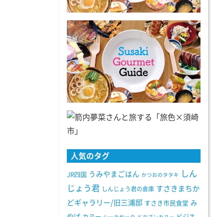
人気のタグ
しん
うみやまごはん
JR四国
かつおのタタキ
じょう君
すさきまちか
しんじょう君の倉庫
どギャラリー/旧三浦邸
み
すさき市民食堂
やげ
カヌー
ビジネ