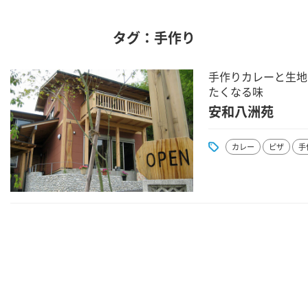
タグ：手作り
手作りカレーと生地
たくなる味
安和八洲苑
カレー
ピザ
手