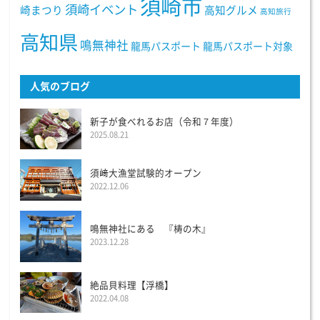
須崎市
須崎イベント
崎まつり
高知グルメ
高知旅行
高知県
鳴無神社
龍馬パスポート
龍馬パスポート対象
人気のブログ
新子が食べれるお店（令和７年度）
2025.08.21
須﨑大漁堂試験的オープン
2022.12.06
鳴無神社にある 『梼の木』
2023.12.28
絶品貝料理【浮橋】
2022.04.08