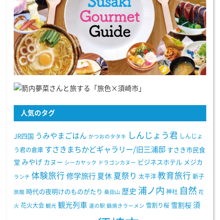
人気のタグ
しんじょう君
うみやまごはん
JR四国
しんじょ
かつおのタタキ
すさきまちかどギャラリー/旧三浦邸
う君の倉庫
すさき市民食
みやげ
堂
カヌー
ビジネスホテル
メジカ
シーカヤック
ドラゴンカヌー
体験旅行
教育旅行
夏祭り
修学旅行
夏休
太平洋
新子
ランチ
浦ノ内
自然
歴史
時代の夜明けのものがたり
神社
旅館
桑田山
花
観光列車
須
雪割桜
花火大会
雪割り桜
火
観光
道の駅
鍋焼きラーメン