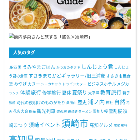
人気のタグ
しんじょう君
うみやまごはん
JR四国
しんじょ
かつおのタタキ
すさきまちかどギャラリー/旧三浦邸
う君の倉庫
すさき市民食
みやげ
堂
カヌー
ビジネスホテル
メジカ
シーカヤック
ドラゴンカヌー
体験旅行
教育旅行
夏祭り
修学旅行
夏休
太平洋
新子
ランチ
浦ノ内
自然
歴史
時代の夜明けのものがたり
神社
旅館
桑田山
花
観光列車
須
雪割桜
花火大会
雪割り桜
火
観光
道の駅
鍋焼きラーメン
須崎市
須崎イベント
崎まつり
高知グルメ
高知旅行
高知県