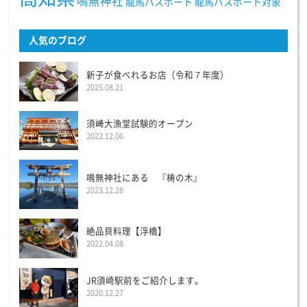
鳴無神社
龍馬パスポート
龍馬パスポート対象
人気のブログ
新子が食べれるお店（令和７年度）
2025.08.21
須﨑大漁堂試験的オープン
2022.12.06
鳴無神社にある 『梼の木』
2023.12.28
絶品貝料理【浮橋】
2022.04.08
JR須崎駅前をご紹介します。
2020.12.27