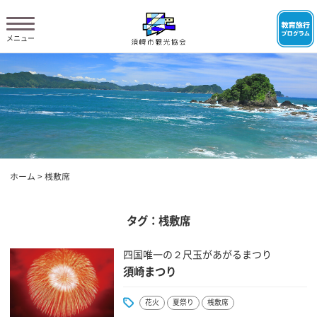
ホーム
>
桟敷席
タグ：桟敷席
四国唯一の２尺玉があがるまつり
須崎まつり
花火
夏祭り
桟敷席