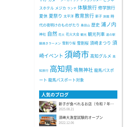
シーカヤック
ドラゴンカヌー
体験旅行
修学旅行
スホテル
メジカ
ランチ
教育旅行
夏祭り
夏休
太平洋
新子
時
旅館
浦ノ内
歴史
代の夜明けのものがたり
桑田山
自然
観光列車
神社
花火大会
花火
観光
道の駅
須
須崎まつり
雪割桜
雪割り桜
鍋焼きラーメン
須崎市
崎イベント
高知グルメ
高
高知県
鳴無神社
龍馬パスポ
知旅行
ート
龍馬パスポート対象
人気のブログ
新子が食べれるお店（令和７年度）
2025.08.21
須﨑大漁堂試験的オープン
2022.12.06