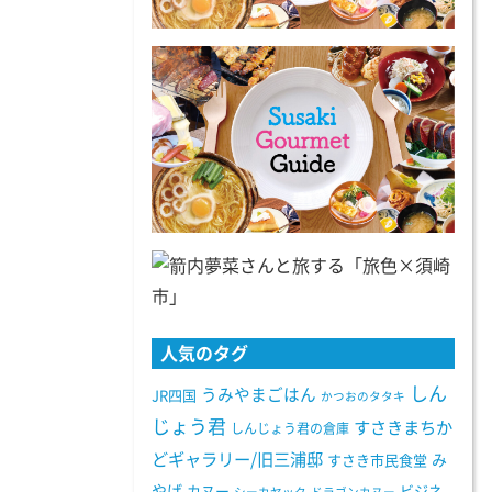
人気のタグ
しん
うみやまごはん
JR四国
かつおのタタキ
じょう君
すさきまちか
しんじょう君の倉庫
どギャラリー/旧三浦邸
み
すさき市民食堂
やげ
カヌー
ビジネ