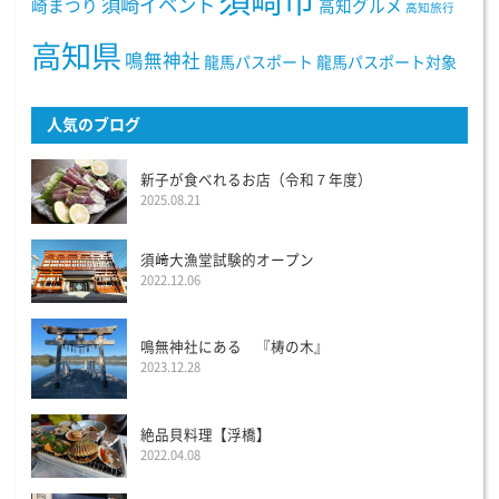
須崎市
須崎イベント
崎まつり
高知グルメ
高知旅行
高知県
鳴無神社
龍馬パスポート
龍馬パスポート対象
人気のブログ
新子が食べれるお店（令和７年度）
2025.08.21
須﨑大漁堂試験的オープン
2022.12.06
鳴無神社にある 『梼の木』
2023.12.28
絶品貝料理【浮橋】
2022.04.08