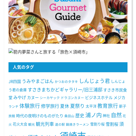
人気のタグ
しんじょう君
うみやまごはん
JR四国
しんじょ
かつおのタタキ
すさきまちかどギャラリー/旧三浦邸
う君の倉庫
すさき市民食
みやげ
堂
カヌー
ビジネスホテル
メジカ
シーカヤック
ドラゴンカヌー
体験旅行
教育旅行
夏祭り
修学旅行
夏休
太平洋
新子
ランチ
浦ノ内
自然
歴史
時代の夜明けのものがたり
神社
旅館
桑田山
花
観光列車
須
雪割桜
花火大会
雪割り桜
火
観光
道の駅
鍋焼きラーメン