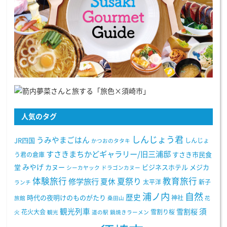
人気のタグ
しんじょう君
うみやまごはん
JR四国
しんじょ
かつおのタタキ
すさきまちかどギャラリー/旧三浦邸
う君の倉庫
すさき市民食
みやげ
堂
カヌー
ビジネスホテル
メジカ
シーカヤック
ドラゴンカヌー
体験旅行
教育旅行
夏祭り
修学旅行
夏休
太平洋
新子
ランチ
浦ノ内
自然
歴史
時代の夜明けのものがたり
神社
旅館
桑田山
花
観光列車
須
雪割桜
花火大会
雪割り桜
火
観光
道の駅
鍋焼きラーメン