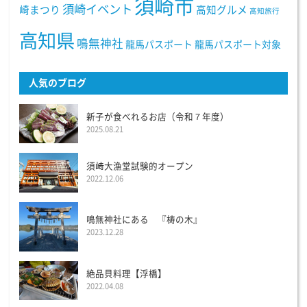
須崎市
須崎イベント
崎まつり
高知グルメ
高知旅行
高知県
鳴無神社
龍馬パスポート
龍馬パスポート対象
人気のブログ
新子が食べれるお店（令和７年度）
2025.08.21
須﨑大漁堂試験的オープン
2022.12.06
鳴無神社にある 『梼の木』
2023.12.28
絶品貝料理【浮橋】
2022.04.08