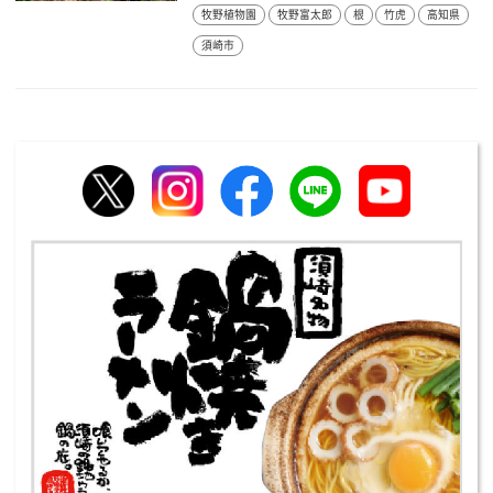
牧野植物園
牧野富太郎
根
竹虎
高知県
須崎市