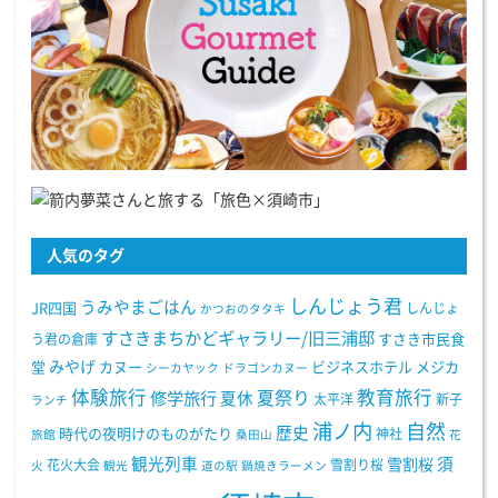
人気のタグ
しんじょう君
うみやまごはん
JR四国
しんじょ
かつおのタタキ
すさきまちかどギャラリー/旧三浦邸
う君の倉庫
すさき市民食
みやげ
堂
カヌー
ビジネスホテル
メジカ
シーカヤック
ドラゴンカヌー
体験旅行
教育旅行
夏祭り
修学旅行
夏休
太平洋
新子
ランチ
浦ノ内
自然
歴史
時代の夜明けのものがたり
神社
旅館
桑田山
花
観光列車
須
雪割桜
花火大会
雪割り桜
火
観光
道の駅
鍋焼きラーメン