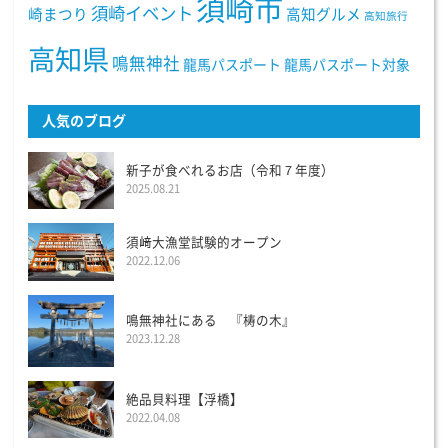
須崎市
須崎イベント
崎まつり
高知グルメ
高知旅行
高知県
鳴無神社
龍馬パスポート
龍馬パスポート対象
人気のブログ
新子が食べれるお店（令和７年度）
2025.08.21
須﨑大漁堂試験的オープン
2022.12.06
鳴無神社にある 『梼の木』
2023.12.28
絶品貝料理【浮橋】
2022.04.08