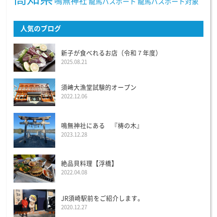
鳴無神社
龍馬パスポート
龍馬パスポート対象
人気のブログ
新子が食べれるお店（令和７年度）
2025.08.21
須﨑大漁堂試験的オープン
2022.12.06
鳴無神社にある 『梼の木』
2023.12.28
絶品貝料理【浮橋】
2022.04.08
JR須崎駅前をご紹介します。
2020.12.27