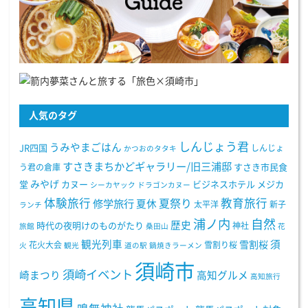
人気のタグ
しんじょう君
うみやまごはん
JR四国
しんじょ
かつおのタタキ
すさきまちかどギャラリー/旧三浦邸
う君の倉庫
すさき市民食
みやげ
堂
カヌー
ビジネスホテル
メジカ
シーカヤック
ドラゴンカヌー
体験旅行
教育旅行
夏祭り
修学旅行
夏休
太平洋
新子
ランチ
浦ノ内
自然
歴史
時代の夜明けのものがたり
神社
旅館
桑田山
花
観光列車
須
雪割桜
花火大会
雪割り桜
火
観光
道の駅
鍋焼きラーメン
須崎市
須崎イベント
崎まつり
高知グルメ
高知旅行
高知県