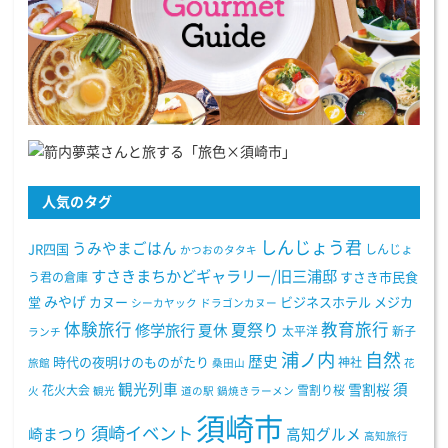
人気のタグ
しんじょう君
うみやまごはん
JR四国
しんじょ
かつおのタタキ
すさきまちかどギャラリー/旧三浦邸
う君の倉庫
すさき市民食
みやげ
堂
カヌー
ビジネスホテル
メジカ
シーカヤック
ドラゴンカヌー
体験旅行
教育旅行
夏祭り
修学旅行
夏休
太平洋
新子
ランチ
浦ノ内
自然
歴史
時代の夜明けのものがたり
神社
旅館
桑田山
花
観光列車
須
雪割桜
花火大会
雪割り桜
火
観光
道の駅
鍋焼きラーメン
須崎市
須崎イベント
崎まつり
高知グルメ
高知旅行