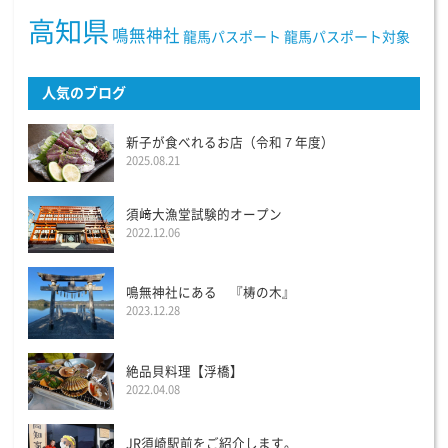
高知県
鳴無神社
龍馬パスポート
龍馬パスポート対象
人気のブログ
新子が食べれるお店（令和７年度）
2025.08.21
須﨑大漁堂試験的オープン
2022.12.06
鳴無神社にある 『梼の木』
2023.12.28
絶品貝料理【浮橋】
2022.04.08
JR須崎駅前をご紹介します。