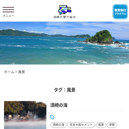
ホーム
>
風景
タグ：風景
須崎の海
須崎の海
住友大阪セメント
風景
季節