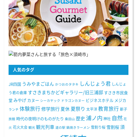
人気のタグ
しんじょう君
うみやまごはん
JR四国
しんじょ
かつおのタタキ
すさきまちかどギャラリー/旧三浦邸
う君の倉庫
すさき市民食
みやげ
堂
カヌー
ビジネスホテル
メジカ
シーカヤック
ドラゴンカヌー
体験旅行
教育旅行
夏祭り
修学旅行
夏休
太平洋
新子
ランチ
浦ノ内
自然
歴史
時代の夜明けのものがたり
神社
旅館
桑田山
花
観光列車
須
雪割桜
花火大会
雪割り桜
火
観光
道の駅
鍋焼きラーメン