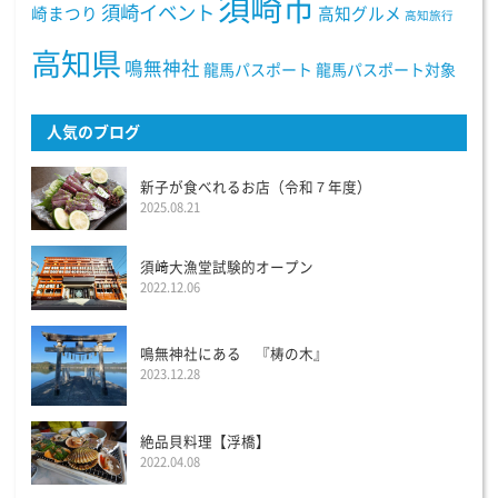
須崎市
須崎イベント
崎まつり
高知グルメ
高知旅行
高知県
鳴無神社
龍馬パスポート
龍馬パスポート対象
人気のブログ
新子が食べれるお店（令和７年度）
2025.08.21
須﨑大漁堂試験的オープン
2022.12.06
鳴無神社にある 『梼の木』
2023.12.28
絶品貝料理【浮橋】
2022.04.08