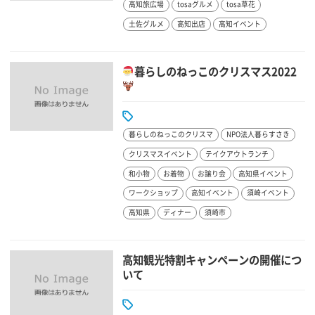
高知旅広場
tosaグルメ
tosa草花
土佐グルメ
高知出店
高知イベント
暮らしのねっこのクリスマス2022
暮らしのねっこのクリスマ
NPO法人暮らすさき
クリスマスイベント
テイクアウトランチ
和小物
お着物
お譲り会
高知県イベント
ワークショップ
高知イベント
須崎イベント
高知県
ディナー
須崎市
高知観光特割キャンペーンの開催につ
いて