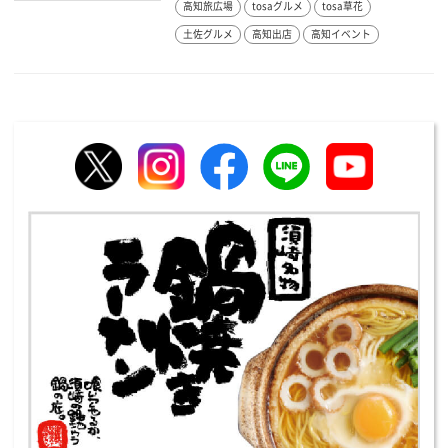
高知旅広場
tosaグルメ
tosa草花
土佐グルメ
高知出店
高知イベント