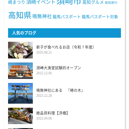
須崎市
須崎イベント
崎まつり
高知グルメ
高知旅行
高知県
鳴無神社
龍馬パスポート
龍馬パスポート対象
人気のブログ
新子が食べれるお店（令和７年度）
2025.08.21
須﨑大漁堂試験的オープン
2022.12.06
鳴無神社にある 『梼の木』
2023.12.28
絶品貝料理【浮橋】
2022.04.08