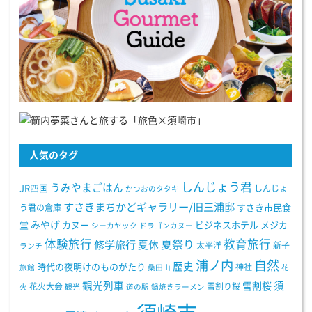
人気のタグ
しんじょう君
うみやまごはん
JR四国
しんじょ
かつおのタタキ
すさきまちかどギャラリー/旧三浦邸
う君の倉庫
すさき市民食
みやげ
堂
カヌー
ビジネスホテル
メジカ
シーカヤック
ドラゴンカヌー
体験旅行
教育旅行
夏祭り
修学旅行
夏休
太平洋
新子
ランチ
浦ノ内
自然
歴史
時代の夜明けのものがたり
神社
旅館
桑田山
花
観光列車
須
雪割桜
花火大会
雪割り桜
火
観光
道の駅
鍋焼きラーメン