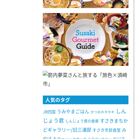
人気のタグ
しん
うみやまごはん
JR四国
かつおのタタキ
じょう君
すさきまちか
しんじょう君の倉庫
どギャラリー/旧三浦邸
み
すさき市民食堂
やげ
カヌー
ビジネ