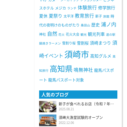
シーカヤック
ドラゴンカヌー
体験旅行
修学旅行
スホテル
メジカ
ランチ
教育旅行
夏祭り
夏休
太平洋
新子
時
旅館
浦ノ内
歴史
代の夜明けのものがたり
桑田山
自然
観光列車
神社
花火大会
花火
観光
道の駅
須
須崎まつり
雪割桜
雪割り桜
鍋焼きラーメン
須崎市
崎イベント
高知グルメ
高
高知県
鳴無神社
龍馬パスポ
知旅行
ート
龍馬パスポート対象
人気のブログ
新子が食べれるお店（令和７年度）
2025.08.21
須﨑大漁堂試験的オープン
2022.12.06