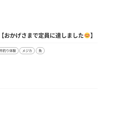
【おかげさまで定員に達しました
】
市釣り体験
メジカ
魚