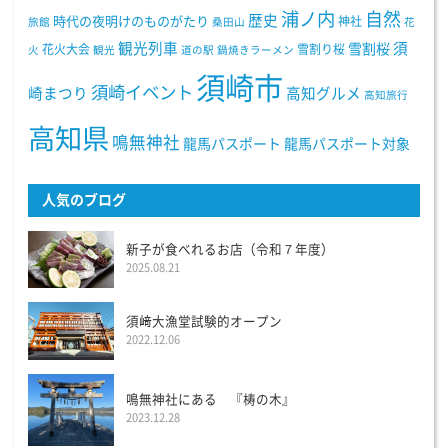
浦ノ内
自然
歴史
時代の夜明けのものがたり
神社
旅館
桑田山
花
観光列車
須
雪割桜
花火大会
雪割り桜
火
観光
道の駅
鍋焼きラーメン
須崎市
須崎イベント
崎まつり
高知グルメ
高知旅行
高知県
鳴無神社
龍馬パスポート
龍馬パスポート対象
人気のブログ
新子が食べれるお店（令和７年度）
2025.08.21
須﨑大漁堂試験的オープン
2022.12.06
鳴無神社にある 『梼の木』
2023.12.28