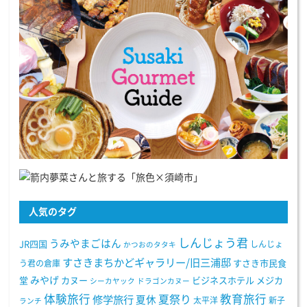
人気のタグ
しんじょう君
うみやまごはん
JR四国
しんじょ
かつおのタタキ
すさきまちかどギャラリー/旧三浦邸
う君の倉庫
すさき市民食
みやげ
堂
カヌー
ビジネスホテル
メジカ
シーカヤック
ドラゴンカヌー
体験旅行
教育旅行
夏祭り
修学旅行
夏休
太平洋
新子
ランチ