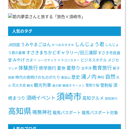
人気のタグ
しんじょう君
うみやまごはん
JR四国
しんじょ
かつおのタタキ
すさきまちかどギャラリー/旧三浦邸
う君の倉庫
すさき市民食
みやげ
堂
カヌー
ビジネスホテル
メジカ
シーカヤック
ドラゴンカヌー
体験旅行
教育旅行
夏祭り
修学旅行
夏休
太平洋
新子
ランチ
浦ノ内
自然
歴史
時代の夜明けのものがたり
神社
旅館
桑田山
花
観光列車
須
雪割桜
花火大会
雪割り桜
火
観光
道の駅
鍋焼きラーメン
須崎市
須崎イベント
崎まつり
高知グルメ
高知旅行
高知県
鳴無神社
龍馬パスポート
龍馬パスポート対象
人気のブログ