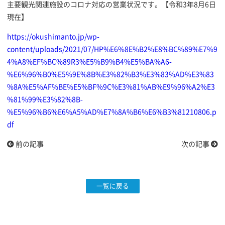
主要観光関連施設のコロナ対応の営業状況です。【令和3年8月6日
現在】
https://okushimanto.jp/wp-
content/uploads/2021/07/HP%E6%8E%B2%E8%BC%89%E7%9
4%A8%EF%BC%89R3%E5%B9%B4%E5%BA%A6-
%E6%96%B0%E5%9E%8B%E3%82%B3%E3%83%AD%E3%83
%8A%E5%AF%BE%E5%BF%9C%E3%81%AB%E9%96%A2%E3
%81%99%E3%82%8B-
%E5%96%B6%E6%A5%AD%E7%8A%B6%E6%B3%81210806.p
df
前の記事
次の記事
一覧に戻る