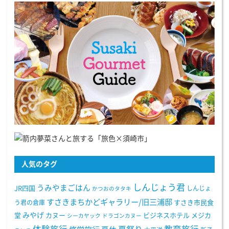
人気のタグ
しんじょう君
うみやまごはん
JR四国
しんじょ
かつおのタタキ
すさきまちかどギャラリー/旧三浦邸
う君の倉庫
すさき市民食
みやげ
堂
カヌー
ビジネスホテル
メジカ
シーカヤック
ドラゴンカヌー