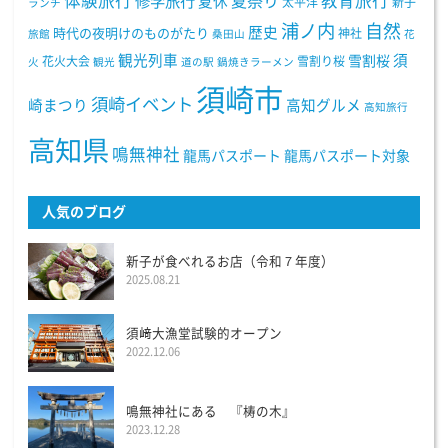
体験旅行
教育旅行
夏祭り
修学旅行
夏休
太平洋
新子
ランチ
浦ノ内
自然
歴史
時代の夜明けのものがたり
神社
旅館
桑田山
花
観光列車
須
雪割桜
花火大会
雪割り桜
火
観光
道の駅
鍋焼きラーメン
須崎市
須崎イベント
崎まつり
高知グルメ
高知旅行
高知県
鳴無神社
龍馬パスポート
龍馬パスポート対象
人気のブログ
新子が食べれるお店（令和７年度）
2025.08.21
須﨑大漁堂試験的オープン
2022.12.06
鳴無神社にある 『梼の木』
2023.12.28