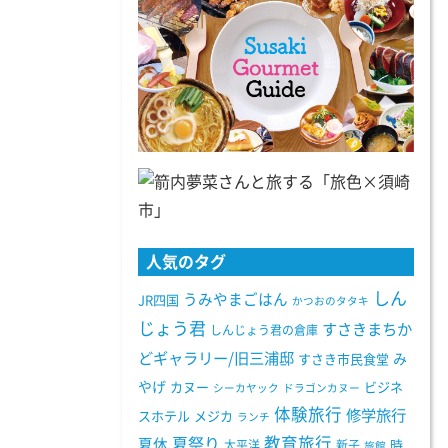
人気のタグ
しん
うみやまごはん
JR四国
かつおのタタキ
じょう君
すさきまちか
しんじょう君の倉庫
どギャラリー/旧三浦邸
み
すさき市民食堂
やげ
カヌー
ビジネ
シーカヤック
ドラゴンカヌー
体験旅行
修学旅行
スホテル
メジカ
ランチ
教育旅行
夏祭り
夏休
太平洋
新子
時
旅館