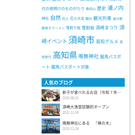
浦ノ内
歴史
代の夜明けのものがたり
桑田山
自然
観光列車
神社
花火大会
花火
観光
道の駅
須
須崎まつり
雪割桜
雪割り桜
鍋焼きラーメン
須崎市
崎イベント
高知グルメ
高
高知県
鳴無神社
龍馬パスポ
知旅行
ート
龍馬パスポート対象
人気のブログ
新子が食べれるお店（令和７年度）
2025.08.21
須﨑大漁堂試験的オープン
2022.12.06
鳴無神社にある 『梼の木』
2023.12.28