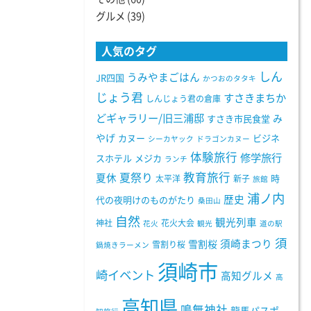
グルメ
(39)
人気のタグ
しん
うみやまごはん
JR四国
かつおのタタキ
じょう君
すさきまちか
しんじょう君の倉庫
どギャラリー/旧三浦邸
み
すさき市民食堂
やげ
カヌー
ビジネ
シーカヤック
ドラゴンカヌー
体験旅行
修学旅行
スホテル
メジカ
ランチ
教育旅行
夏祭り
夏休
太平洋
新子
時
旅館
浦ノ内
歴史
代の夜明けのものがたり
桑田山
自然
観光列車
神社
花火大会
花火
観光
道の駅
須
須崎まつり
雪割桜
雪割り桜
鍋焼きラーメン
須崎市
崎イベント
高知グルメ
高
高知県
鳴無神社