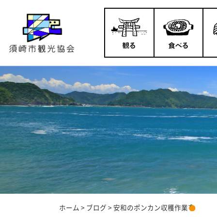
ホーム
>
ブログ
>
安和のポンカン収穫作業