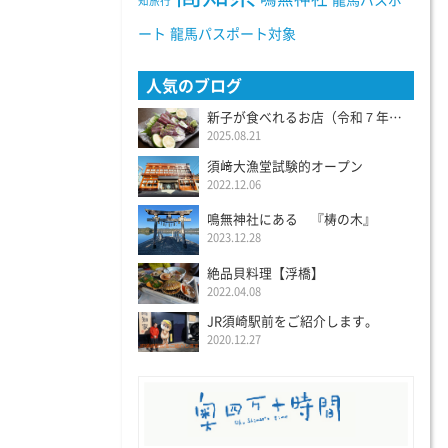
龍馬パスポ
知旅行
ート
龍馬パスポート対象
人気のブログ
新子が食べれるお店（令和７年度）
2025.08.21
須﨑大漁堂試験的オープン
2022.12.06
鳴無神社にある 『梼の木』
2023.12.28
絶品貝料理【浮橋】
2022.04.08
JR須崎駅前をご紹介します。
2020.12.27