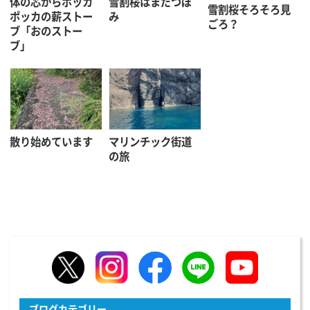
体の芯からポッカ
雪割桜はまだつぼ
雪割桜そろそろ見
ポッカの薪ストー
み
ごろ？
ブ「おのストー
ブ」
散り始めています
マリンチック街道
の旅
ブログカテゴリー