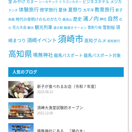
みやげ
堂
カヌー
ビジネスホテル
メジカ
シーカヤック
ドラゴンカヌー
体験旅行
教育旅行
夏祭り
修学旅行
夏休
太平洋
新子
ランチ
浦ノ内
自然
歴史
時代の夜明けのものがたり
神社
旅館
桑田山
花
観光列車
須
雪割桜
花火大会
雪割り桜
火
観光
道の駅
鍋焼きラーメン
須崎市
須崎イベント
崎まつり
高知グルメ
高知旅行
高知県
鳴無神社
龍馬パスポート
龍馬パスポート対象
人気のブログ
新子が食べれるお店（令和７年度）
2025.08.21
須﨑大漁堂試験的オープン
2022.12.06
鳴無神社にある 『梼の木』