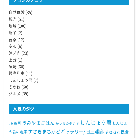
自然体験
(35)
観光
(51)
地域
(106)
新子
(2)
吾桑
(12)
安和
(6)
浦ノ内
(23)
上分
(1)
須崎
(68)
観光列車
(11)
しんじょう君
(7)
その他
(60)
グルメ
(39)
人気のタグ
しんじょう君
うみやまごはん
JR四国
しんじょ
かつおのタタキ
すさきまちかどギャラリー/旧三浦邸
う君の倉庫
すさき市民食