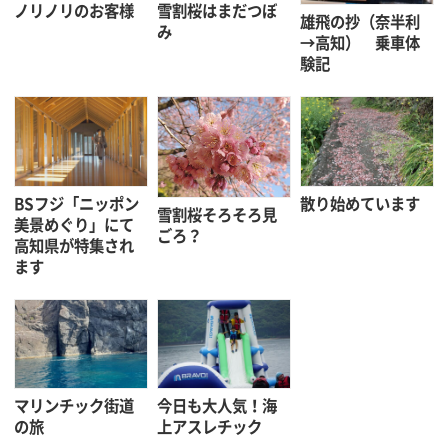
ノリノリのお客様
雪割桜はまだつぼ
雄飛の抄（奈半利
み
→高知） 乗車体
験記
BSフジ「ニッポン
散り始めています
雪割桜そろそろ見
美景めぐり」にて
ごろ？
高知県が特集され
ます
マリンチック街道
今日も大人気！海
の旅
上アスレチック