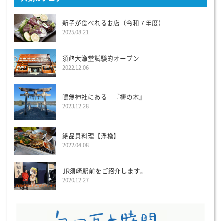
新子が食べれるお店（令和７年度）
2025.08.21
須﨑大漁堂試験的オープン
2022.12.06
鳴無神社にある 『梼の木』
2023.12.28
絶品貝料理【浮橋】
2022.04.08
JR須崎駅前をご紹介します。
2020.12.27