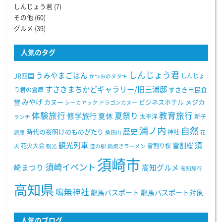
しんじょう君
(7)
その他
(60)
グルメ
(39)
人気のタグ
しんじょう君
うみやまごはん
JR四国
しんじょ
かつおのタタキ
すさきまちかどギャラリー/旧三浦邸
う君の倉庫
すさき市民食
みやげ
堂
カヌー
ビジネスホテル
メジカ
シーカヤック
ドラゴンカヌー
体験旅行
教育旅行
夏祭り
修学旅行
夏休
太平洋
新子
ランチ
浦ノ内
自然
歴史
時代の夜明けのものがたり
神社
旅館
桑田山
花
観光列車
須
雪割桜
花火大会
雪割り桜
火
観光
道の駅
鍋焼きラーメン
須崎市
須崎イベント
崎まつり
高知グルメ
高知旅行
高知県
鳴無神社
龍馬パスポート
龍馬パスポート対象
人気のブログ