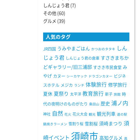
しんじょう君
(7)
その他
(60)
グルメ
(39)
人気のタグ
しん
うみやまごはん
JR四国
かつおのタタキ
じょう君
すさきまちか
しんじょう君の倉庫
どギャラリー/旧三浦邸
み
すさき市民食堂
やげ
カヌー
ビジネ
シーカヤック
ドラゴンカヌー
体験旅行
修学旅行
スホテル
メジカ
ランチ
教育旅行
夏祭り
夏休
太平洋
新子
時
旅館
浦ノ内
歴史
代の夜明けのものがたり
桑田山
自然
観光列車
神社
花火大会
花火
観光
道の駅
須
須崎まつり
雪割桜
雪割り桜
鍋焼きラーメン
須崎市
崎イベント
高知グルメ
高