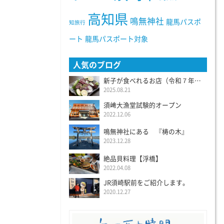
高知県
鳴無神社
龍馬パスポ
知旅行
ート
龍馬パスポート対象
人気のブログ
新子が食べれるお店（令和７年度）
2025.08.21
須﨑大漁堂試験的オープン
2022.12.06
鳴無神社にある 『梼の木』
2023.12.28
絶品貝料理【浮橋】
2022.04.08
JR須崎駅前をご紹介します。
2020.12.27