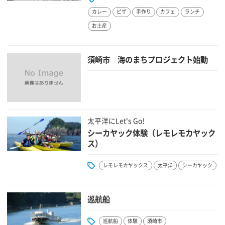
カレー
ピザ
手作り
カフェ
ランチ
お土産
須崎市 海のまちプロジェクト始動
太平洋にLet's Go!
シーカヤック体験（レモレモカヤック
ス）
レモレモカヤックス
太平洋
シーカヤック
巡航船
巡航船
体験
須崎市