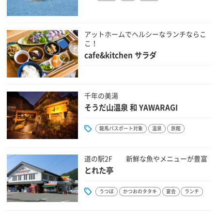
アットホームでヘルシーなランチならこ
こ！
cafe&kitchen サラダ
千年の美湯
そうだ山温泉 和 YAWARAGI
龍馬パスポート対象
温泉
旅館
道の駅2F 新鮮な魚やメニューが豊富
とれた亭
うつぼ
かつおのタタキ
宴会
ランチ