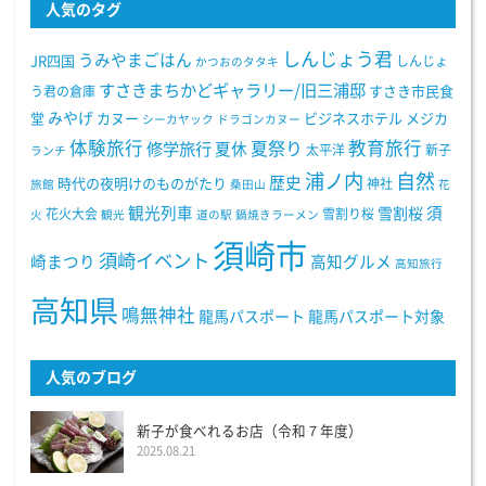
人気のタグ
しんじょう君
うみやまごはん
JR四国
しんじょ
かつおのタタキ
すさきまちかどギャラリー/旧三浦邸
う君の倉庫
すさき市民食
みやげ
堂
カヌー
ビジネスホテル
メジカ
シーカヤック
ドラゴンカヌー
体験旅行
教育旅行
夏祭り
修学旅行
夏休
太平洋
新子
ランチ
浦ノ内
自然
歴史
時代の夜明けのものがたり
神社
旅館
桑田山
花
観光列車
須
雪割桜
花火大会
雪割り桜
火
観光
道の駅
鍋焼きラーメン
須崎市
須崎イベント
崎まつり
高知グルメ
高知旅行
高知県
鳴無神社
龍馬パスポート
龍馬パスポート対象
人気のブログ
新子が食べれるお店（令和７年度）
2025.08.21