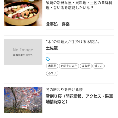
須崎の新鮮な魚・貝料理・土佐の皿鉢料
理・旨い酒を堪能したいなら
食事処 喜楽
”木”の料理人が手掛ける木製品。
土佐龍
木製品
四万十ひのき
まな板
浦ノ内
みやげ
冬の終わりを告げる桜
雪割り桜（開花情報、アクセス・駐車
場情報など）