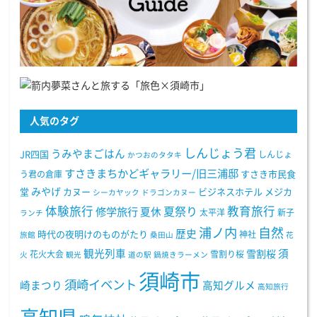
人気のタグ
しんじょう君
うみやまごはん
JR四国
しんじょ
かつおのタタキ
すさきまちかどギャラリー/旧三浦邸
う君の倉庫
すさき市民食
みやげ
堂
カヌー
ビジネスホテル
メジカ
シーカヤック
ドラゴンカヌー
体験旅行
教育旅行
夏祭り
修学旅行
夏休
太平洋
新子
ランチ
浦ノ内
自然
歴史
時代の夜明けのものがたり
神社
旅館
桑田山
花
観光列車
須
雪割桜
花火大会
雪割り桜
火
観光
道の駅
鍋焼きラーメン
須崎市
須崎イベント
崎まつり
高知グルメ
高知旅行