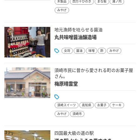
木製品
四万十ひのき
まな板
浦ノ内
みやげ
地元漁師を唸らせる醤油
丸共味噌醤油醸造場
女将
醤油
味噌
酢
みやげ
須崎市民に昔から愛される町のお菓子屋
さん。
梅原晴雲堂
須崎スイーツ
高知県
お菓子
ケーキ
みやげ
須崎市
四国最大級の道の駅