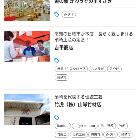
道の駅 かわうその里すさき
みやげ
高知の日曜市が本店！長らく親しまれる
須崎土産の定番！
吉平商店
無添加生姜シロップ
しょうが
みやげ
須崎市
須崎を代表する伝統工芸
竹虎（株）山岸竹材店
banboo
taiger banboo
竹弁当箱
竹虎
竹細工
伝統工芸
虎斑竹
みやげ
須崎市