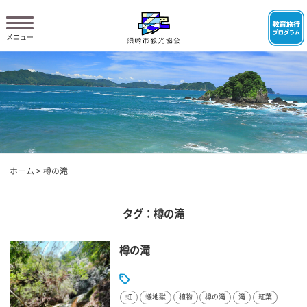
ホーム
>
樽の滝
タグ：樽の滝
樽の滝
虹
蟻地獄
植物
樽の滝
滝
紅葉