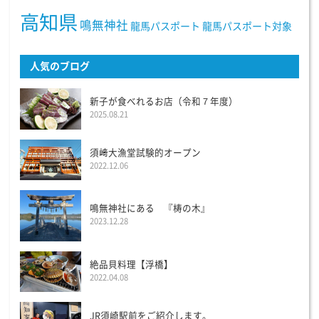
高知県
鳴無神社
龍馬パスポート
龍馬パスポート対象
人気のブログ
新子が食べれるお店（令和７年度）
2025.08.21
須﨑大漁堂試験的オープン
2022.12.06
鳴無神社にある 『梼の木』
2023.12.28
絶品貝料理【浮橋】
2022.04.08
JR須崎駅前をご紹介します。