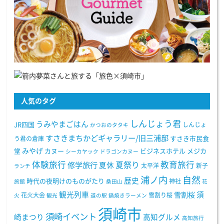
人気のタグ
しんじょう君
うみやまごはん
JR四国
しんじょ
かつおのタタキ
すさきまちかどギャラリー/旧三浦邸
う君の倉庫
すさき市民食
みやげ
堂
カヌー
ビジネスホテル
メジカ
シーカヤック
ドラゴンカヌー
体験旅行
教育旅行
夏祭り
修学旅行
夏休
太平洋
新子
ランチ
浦ノ内
自然
歴史
時代の夜明けのものがたり
神社
旅館
桑田山
花
観光列車
須
雪割桜
花火大会
雪割り桜
火
観光
道の駅
鍋焼きラーメン
須崎市
須崎イベント
崎まつり
高知グルメ
高知旅行