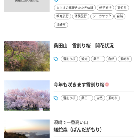
カツオの藁焼きたたき体験
修学旅行
高知県
教育旅行
体験旅行
シーカヤック
自然
須崎市
桑田山 雪割り桜 開花状況
雪割り桜
観光
桑田山
自然
須崎市
今年も咲きます雪割り桜
雪割り桜
桑田山
自然
須崎市
須崎で一番高い山
蟠蛇森（ばんだがもり）