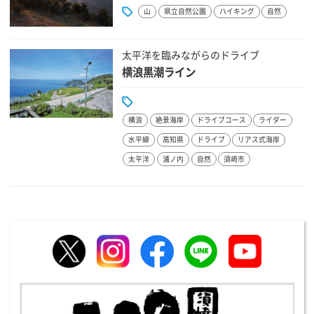
山
県立自然公園
ハイキング
自然
太平洋を臨みながらのドライブ
横浪黒潮ライン
横浪
絶景海岸
ドライブコース
ライダー
水平線
高知県
ドライブ
リアス式海岸
太平洋
浦ノ内
自然
須崎市