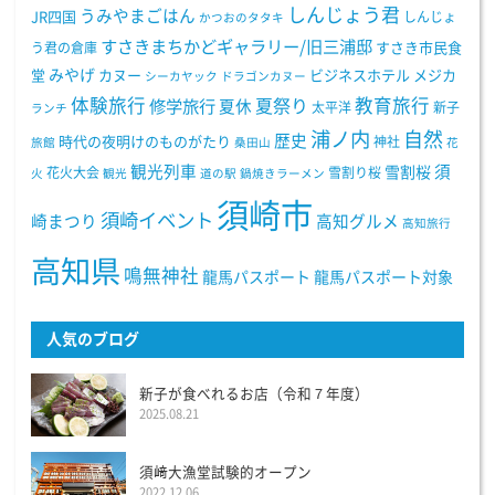
しんじょう君
うみやまごはん
JR四国
しんじょ
かつおのタタキ
すさきまちかどギャラリー/旧三浦邸
う君の倉庫
すさき市民食
みやげ
堂
カヌー
ビジネスホテル
メジカ
シーカヤック
ドラゴンカヌー
体験旅行
教育旅行
夏祭り
修学旅行
夏休
太平洋
新子
ランチ
浦ノ内
自然
歴史
時代の夜明けのものがたり
神社
旅館
桑田山
花
観光列車
須
雪割桜
花火大会
雪割り桜
火
観光
道の駅
鍋焼きラーメン
須崎市
須崎イベント
崎まつり
高知グルメ
高知旅行
高知県
鳴無神社
龍馬パスポート
龍馬パスポート対象
人気のブログ
新子が食べれるお店（令和７年度）
2025.08.21
須﨑大漁堂試験的オープン
2022.12.06