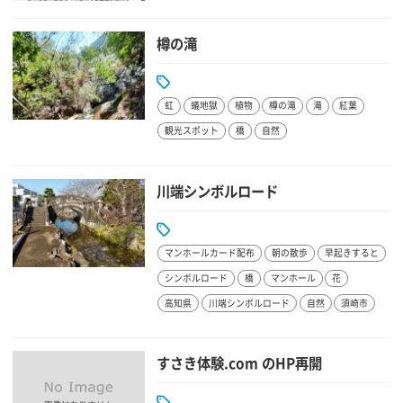
樽の滝
虹
蟻地獄
植物
樽の滝
滝
紅葉
観光スポット
橋
自然
川端シンボルロード
マンホールカード配布
朝の散歩
早起きすると
シンボルロード
橋
マンホール
花
高知県
川端シンボルロード
自然
須崎市
すさき体験.com のHP再開