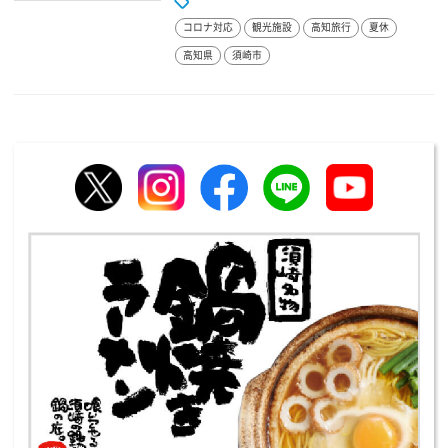
コロナ対応
観光施設
高知旅行
夏休
高知県
須崎市