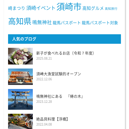
須崎市
須崎イベント
崎まつり
高知グルメ
高知旅行
高知県
鳴無神社
龍馬パスポート
龍馬パスポート対象
人気のブログ
新子が食べれるお店（令和７年度）
2025.08.21
須﨑大漁堂試験的オープン
2022.12.06
鳴無神社にある 『梼の木』
2023.12.28
絶品貝料理【浮橋】
2022.04.08