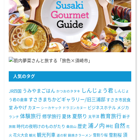
人気のタグ
しんじょう君
うみやまごはん
JR四国
しんじょ
かつおのタタキ
すさきまちかどギャラリー/旧三浦邸
う君の倉庫
すさき市民食
みやげ
堂
カヌー
ビジネスホテル
メジカ
シーカヤック
ドラゴンカヌー
体験旅行
教育旅行
夏祭り
修学旅行
夏休
太平洋
新子
ランチ
浦ノ内
自然
歴史
時代の夜明けのものがたり
神社
旅館
桑田山
花
観光列車
須
雪割桜
花火大会
雪割り桜
火
観光
道の駅
鍋焼きラーメン