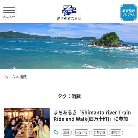
ホーム
>
酒蔵
タグ：酒蔵
まちあるき「Shimanto river Train
Ride and Walk(四万十町)」に参加
酒蔵
四万十町
まち歩き
須崎市