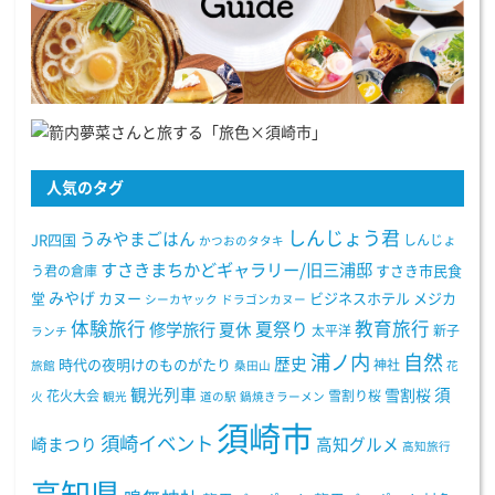
人気のタグ
しんじょう君
うみやまごはん
JR四国
しんじょ
かつおのタタキ
すさきまちかどギャラリー/旧三浦邸
う君の倉庫
すさき市民食
みやげ
堂
カヌー
ビジネスホテル
メジカ
シーカヤック
ドラゴンカヌー
体験旅行
教育旅行
夏祭り
修学旅行
夏休
太平洋
新子
ランチ
浦ノ内
自然
歴史
時代の夜明けのものがたり
神社
旅館
桑田山
花
観光列車
須
雪割桜
花火大会
雪割り桜
火
観光
道の駅
鍋焼きラーメン
須崎市
須崎イベント
崎まつり
高知グルメ
高知旅行
高知県