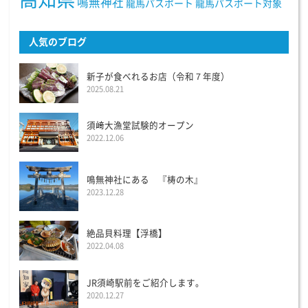
鳴無神社
龍馬パスポート
龍馬パスポート対象
人気のブログ
新子が食べれるお店（令和７年度）
2025.08.21
須﨑大漁堂試験的オープン
2022.12.06
鳴無神社にある 『梼の木』
2023.12.28
絶品貝料理【浮橋】
2022.04.08
JR須崎駅前をご紹介します。
2020.12.27