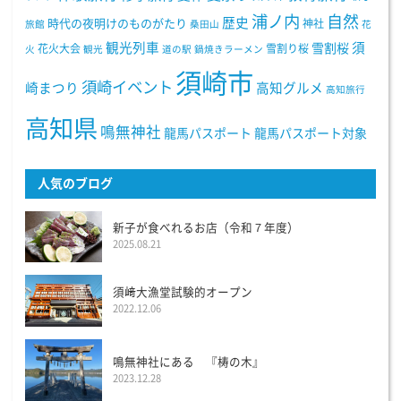
浦ノ内
自然
歴史
時代の夜明けのものがたり
神社
旅館
桑田山
花
観光列車
須
雪割桜
花火大会
雪割り桜
火
観光
道の駅
鍋焼きラーメン
須崎市
須崎イベント
崎まつり
高知グルメ
高知旅行
高知県
鳴無神社
龍馬パスポート
龍馬パスポート対象
人気のブログ
新子が食べれるお店（令和７年度）
2025.08.21
須﨑大漁堂試験的オープン
2022.12.06
鳴無神社にある 『梼の木』
2023.12.28