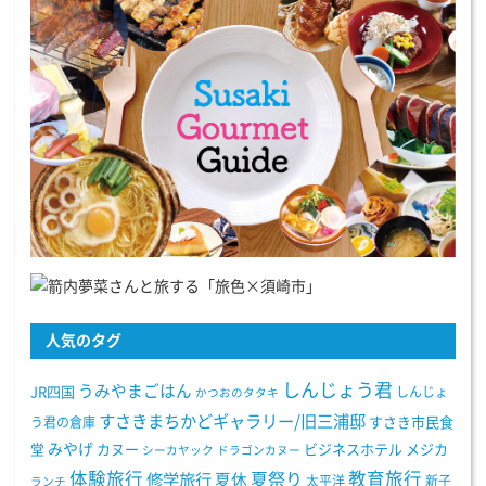
人気のタグ
しんじょう君
うみやまごはん
JR四国
しんじょ
かつおのタタキ
すさきまちかどギャラリー/旧三浦邸
う君の倉庫
すさき市民食
みやげ
堂
カヌー
ビジネスホテル
メジカ
シーカヤック
ドラゴンカヌー
体験旅行
教育旅行
夏祭り
修学旅行
夏休
太平洋
新子
ランチ