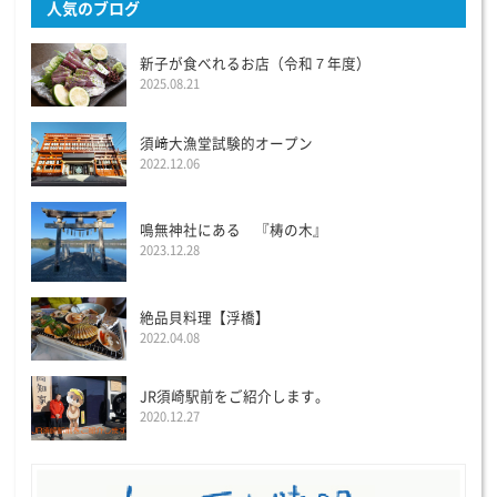
人気のブログ
新子が食べれるお店（令和７年度）
2025.08.21
須﨑大漁堂試験的オープン
2022.12.06
鳴無神社にある 『梼の木』
2023.12.28
絶品貝料理【浮橋】
2022.04.08
JR須崎駅前をご紹介します。
2020.12.27