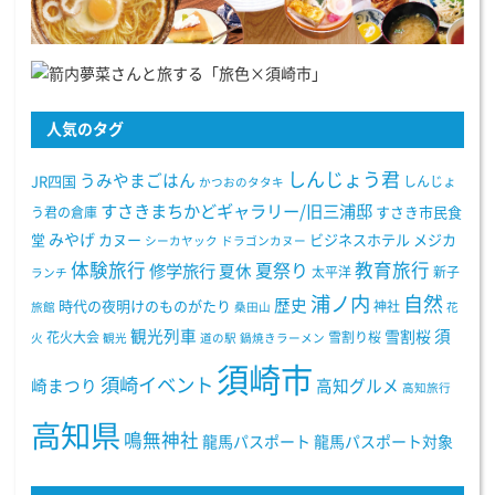
人気のタグ
しんじょう君
うみやまごはん
JR四国
しんじょ
かつおのタタキ
すさきまちかどギャラリー/旧三浦邸
う君の倉庫
すさき市民食
みやげ
堂
カヌー
ビジネスホテル
メジカ
シーカヤック
ドラゴンカヌー
体験旅行
教育旅行
夏祭り
修学旅行
夏休
太平洋
新子
ランチ
浦ノ内
自然
歴史
時代の夜明けのものがたり
神社
旅館
桑田山
花
観光列車
須
雪割桜
花火大会
雪割り桜
火
観光
道の駅
鍋焼きラーメン
須崎市
須崎イベント
崎まつり
高知グルメ
高知旅行
高知県
鳴無神社
龍馬パスポート
龍馬パスポート対象