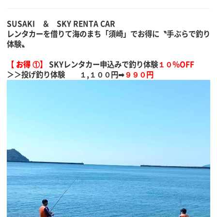
SUSAKI ＆ SKY RENTA CAR
レンタカーを借りて海のまち「須崎」でお得に〝手ぶらで釣り
体験〟
【 お得 ①】
SKYレンタカー申込みで釣り体験
１０％OFF
＞＞投げ釣り体験 １,１００円➡
９９０円