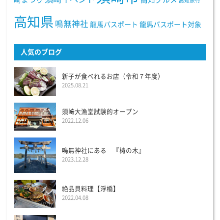
高知旅行
高知県
鳴無神社
龍馬パスポート
龍馬パスポート対象
人気のブログ
新子が食べれるお店（令和７年度）
2025.08.21
須﨑大漁堂試験的オープン
2022.12.06
鳴無神社にある 『梼の木』
2023.12.28
絶品貝料理【浮橋】
2022.04.08