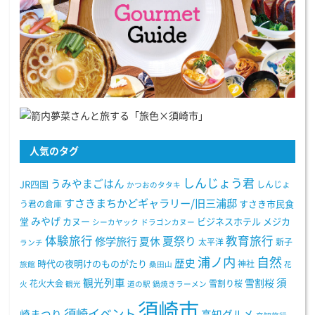
人気のタグ
しんじょう君
うみやまごはん
JR四国
しんじょ
かつおのタタキ
すさきまちかどギャラリー/旧三浦邸
う君の倉庫
すさき市民食
みやげ
堂
カヌー
ビジネスホテル
メジカ
シーカヤック
ドラゴンカヌー
体験旅行
教育旅行
夏祭り
修学旅行
夏休
太平洋
新子
ランチ
浦ノ内
自然
歴史
時代の夜明けのものがたり
神社
旅館
桑田山
花
観光列車
須
雪割桜
花火大会
雪割り桜
火
観光
道の駅
鍋焼きラーメン
須崎市
須崎イベント
崎まつり
高知グルメ