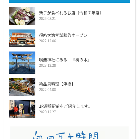
新子が食べれるお店（令和７年度）
2025.08.21
須﨑大漁堂試験的オープン
2022.12.06
鳴無神社にある 『梼の木』
2023.12.28
絶品貝料理【浮橋】
2022.04.08
JR須崎駅前をご紹介します。
2020.12.27