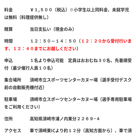
料金 ￥１,５００（税込）※小学生以上同料金、未就学児
は無料（料理提供無し）
精算 当日支払い（現金のみ）
時間 １２：５０～１４：５０（
１２：２０から受付行いま
す、１２：４０までにお越しください
）
申込 １名より申込可能 定員はおおむね３０名、先着順受
付（最少催行人員１０名）
集合場所 須崎市立スポーツセンターカヌー場（選手受付デスク
前の自動販売機付近）
駐車場 須崎市立スポーツセンターカヌー場（選手専用駐車場
をご利用ください）
住所 高知県須崎市浦ノ内東分２２６９−４
アクセス 車で須崎東ICより約１２分（高知方面から）、車で須