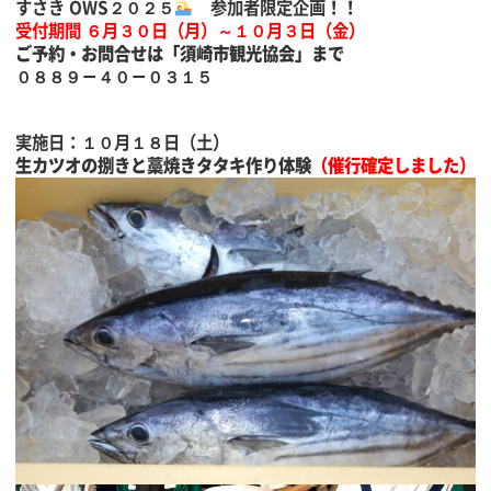
すさき OWS２０２５
参加者限定企画！！
受付期間 ６月３０日（月）～１０月３日（金）
ご予約・お問合せは「須崎市観光協会」まで
０８８９－４０－０３１５
実施日：１０月１８日（土）
生カツオの捌きと藁焼きタタキ作り体験
（催行確定しました）