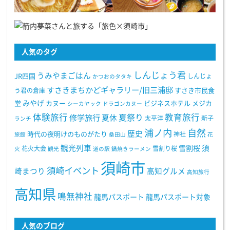
人気のタグ
しんじょう君
うみやまごはん
JR四国
しんじょ
かつおのタタキ
すさきまちかどギャラリー/旧三浦邸
う君の倉庫
すさき市民食
みやげ
堂
カヌー
ビジネスホテル
メジカ
シーカヤック
ドラゴンカヌー
体験旅行
教育旅行
夏祭り
修学旅行
夏休
太平洋
新子
ランチ
浦ノ内
自然
歴史
時代の夜明けのものがたり
神社
旅館
桑田山
花
観光列車
須
雪割桜
花火大会
雪割り桜
火
観光
道の駅
鍋焼きラーメン
須崎市
須崎イベント
崎まつり
高知グルメ
高知旅行
高知県
鳴無神社
龍馬パスポート
龍馬パスポート対象
人気のブログ