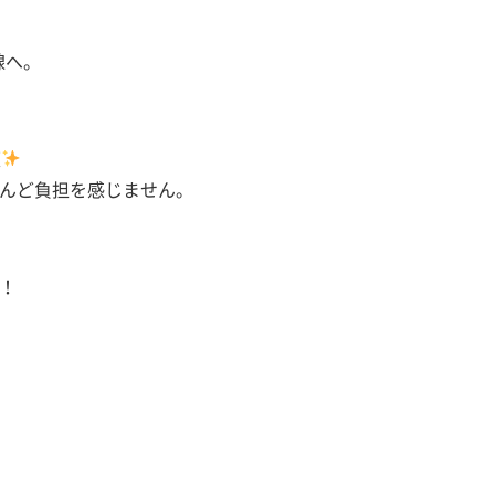
線へ。
適
んど負担を感じません。
！