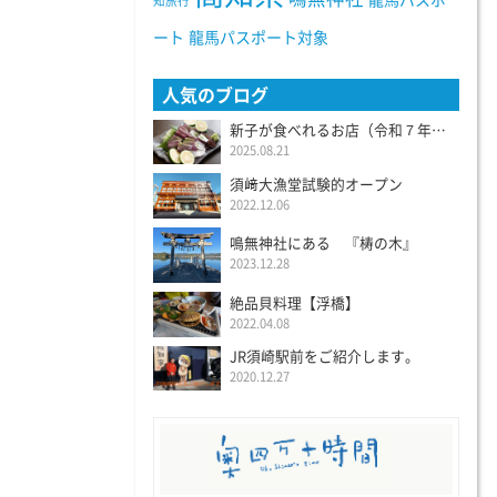
龍馬パスポ
知旅行
ート
龍馬パスポート対象
人気のブログ
新子が食べれるお店（令和７年度）
2025.08.21
須﨑大漁堂試験的オープン
2022.12.06
鳴無神社にある 『梼の木』
2023.12.28
絶品貝料理【浮橋】
2022.04.08
JR須崎駅前をご紹介します。
2020.12.27