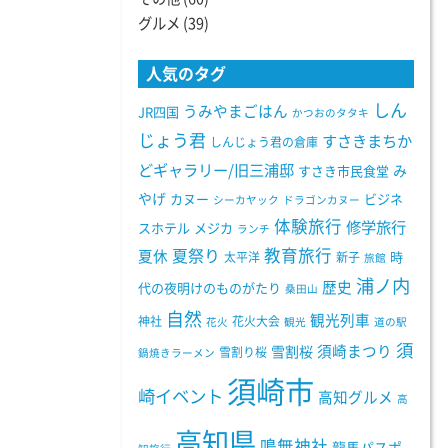
グルメ
(39)
人気のタグ
しん
うみやまごはん
JR四国
かつおのタタキ
じょう君
すさきまちか
しんじょう君の倉庫
どギャラリー/旧三浦邸
み
すさき市民食堂
やげ
カヌー
ビジネ
シーカヤック
ドラゴンカヌー
体験旅行
修学旅行
スホテル
メジカ
ランチ
教育旅行
夏祭り
夏休
太平洋
新子
時
旅館
浦ノ内
歴史
代の夜明けのものがたり
桑田山
自然
観光列車
神社
花火大会
花火
観光
道の駅
須
須崎まつり
雪割桜
雪割り桜
鍋焼きラーメン
須崎市
崎イベント
高知グルメ
高
高知県
鳴無神社