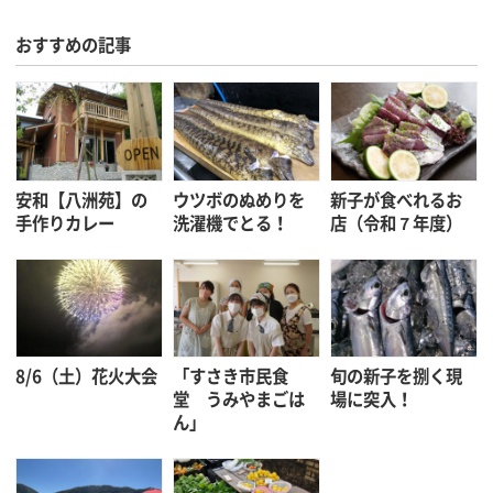
おすすめの記事
安和【八洲苑】の
ウツボのぬめりを
新子が食べれるお
手作りカレー
洗濯機でとる！
店（令和７年度）
8/6（土）花火大会
「すさき市民食
旬の新子を捌く現
堂 うみやまごは
場に突入！
ん」