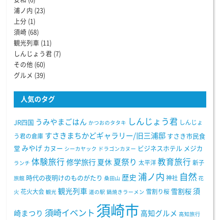
浦ノ内
(23)
上分
(1)
須崎
(68)
観光列車
(11)
しんじょう君
(7)
その他
(60)
グルメ
(39)
人気のタグ
しんじょう君
うみやまごはん
JR四国
しんじょ
かつおのタタキ
すさきまちかどギャラリー/旧三浦邸
う君の倉庫
すさき市民食
みやげ
堂
カヌー
ビジネスホテル
メジカ
シーカヤック
ドラゴンカヌー
体験旅行
教育旅行
夏祭り
修学旅行
夏休
太平洋
新子
ランチ
浦ノ内
自然
歴史
時代の夜明けのものがたり
神社
旅館
桑田山
花
観光列車
須
雪割桜
花火大会
雪割り桜
火
観光
道の駅
鍋焼きラーメン
須崎市
須崎イベント
崎まつり
高知グルメ
高知旅行