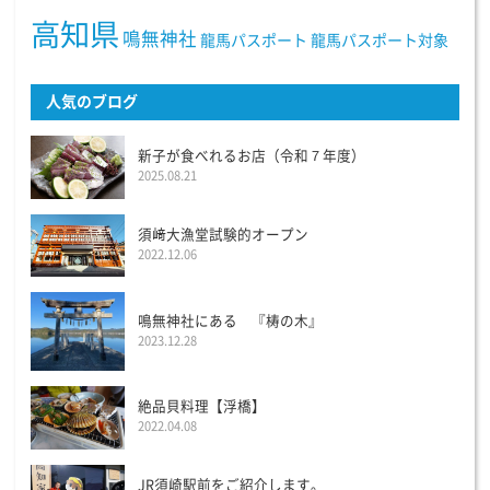
高知県
鳴無神社
龍馬パスポート
龍馬パスポート対象
人気のブログ
新子が食べれるお店（令和７年度）
2025.08.21
須﨑大漁堂試験的オープン
2022.12.06
鳴無神社にある 『梼の木』
2023.12.28
絶品貝料理【浮橋】
2022.04.08
JR須崎駅前をご紹介します。