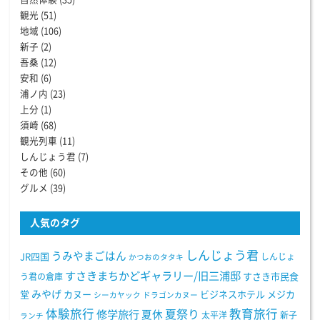
観光
(51)
地域
(106)
新子
(2)
吾桑
(12)
安和
(6)
浦ノ内
(23)
上分
(1)
須崎
(68)
観光列車
(11)
しんじょう君
(7)
その他
(60)
グルメ
(39)
人気のタグ
しんじょう君
うみやまごはん
JR四国
しんじょ
かつおのタタキ
すさきまちかどギャラリー/旧三浦邸
う君の倉庫
すさき市民食
みやげ
堂
カヌー
ビジネスホテル
メジカ
シーカヤック
ドラゴンカヌー
体験旅行
教育旅行
夏祭り
修学旅行
夏休
太平洋
新子
ランチ