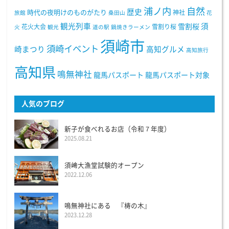
浦ノ内
自然
歴史
時代の夜明けのものがたり
神社
旅館
桑田山
花
観光列車
須
雪割桜
花火大会
雪割り桜
火
観光
道の駅
鍋焼きラーメン
須崎市
須崎イベント
崎まつり
高知グルメ
高知旅行
高知県
鳴無神社
龍馬パスポート
龍馬パスポート対象
人気のブログ
新子が食べれるお店（令和７年度）
2025.08.21
須﨑大漁堂試験的オープン
2022.12.06
鳴無神社にある 『梼の木』
2023.12.28