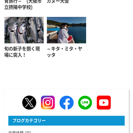
育旅行～ (大阪市
カヌー大会
立摂陽中学校)
旬の新子を捌く現
～キタ・ミタ・ヤ
場に突入！
ッタ
ブログカテゴリー
自然体験
(35)